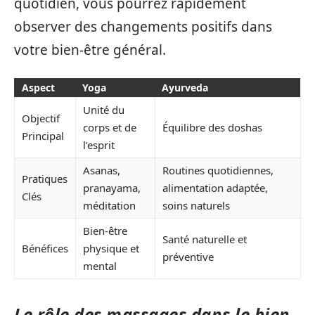
quotidien, vous pourrez rapidement
observer des changements positifs dans
votre bien-être général.
Aspect
Yoga
Ayurveda
Unité du
Objectif
corps et de
Équilibre des doshas
Principal
l’esprit
Asanas,
Routines quotidiennes,
Pratiques
pranayama,
alimentation adaptée,
Clés
méditation
soins naturels
Bien-être
Santé naturelle et
Bénéfices
physique et
préventive
mental
Le rôle des massages dans le bien-